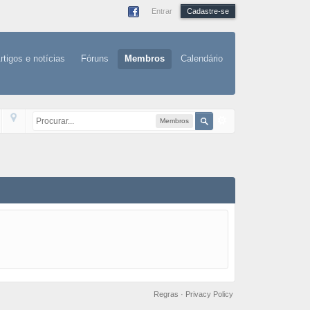
Entrar
Cadastre-se
rtigos e notícias
Fóruns
Membros
Calendário
Membros
Regras
·
Privacy Policy