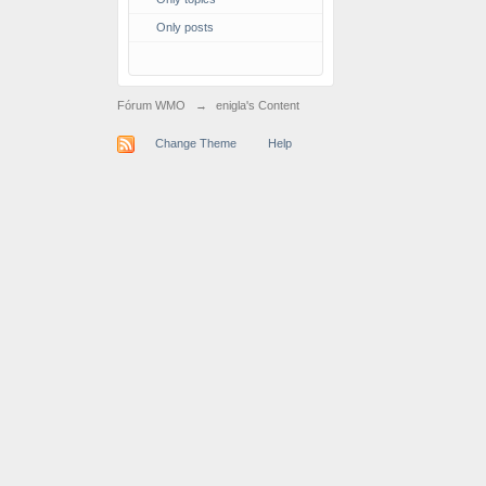
Only posts
Fórum WMO
→
enigla's Content
Change Theme
Help