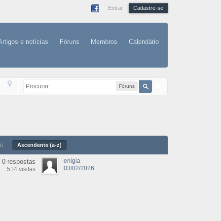
Entrar
Cadastre-se
Artigos e notícias
Fóruns
Membros
Calendário
Fóruns
a)
Ascendente (a-z)
enigla
0 respostas
03/02/2026
514 visitas