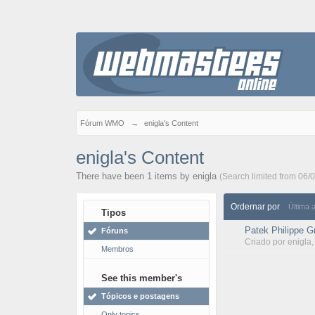
Fórum WMO
→
enigla's Content
enigla's Content
There have been 1 items by enigla
(Search limited from 06/
Ordernar por
Última 
Tipos
Patek Philippe G
Fóruns
Criado por
enigla
Membros
See this member's
Tópicos e postagens
Only topics