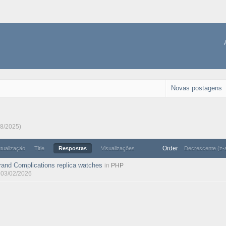
Novas postagens
08/2025)
Order
atualização
Title
Respostas
Visualizações
Decrescente (z-
rand Complications replica watches
in
PHP
, 03/02/2026