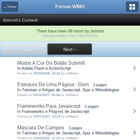
Fórum WMO
← Home
bimonti's Content
There have been 68 items by bimonti
(Search limited from 09/08/2025)
« Prev
Next »
Mudar A Cor Do Botão Submit!
In Adobe Flash e ActionScript
Posted on
30/08/2006, 16:42
by JeffMalm
Estrutura De Uma Página - Dom
3 pages
In Tutoriais e Artigos de Javascript, Ajax e Metodologias
Posted on
05/11/2007, 09:46
by JeffMalm
Frameworks Para Javascript
2 pages
In Frameworks e Plug-ins de Javascript
Posted on
25/07/2007, 13:25
by JeffMalm
Máscara De Campos
3 pages
In Tutoriais e Artigos de Javascript, Ajax e Metodologias
Posted on
11/04/2008, 12:15
by JeffMalm