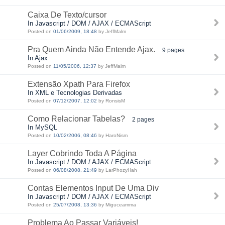
Caixa De Texto/cursor
In Javascript / DOM / AJAX / ECMAScript
Posted on
01/06/2009, 18:48
by JeffMalm
Pra Quem Ainda Não Entende Ajax.
9 pages
In Ajax
Posted on
11/05/2006, 12:37
by JeffMalm
Extensão Xpath Para Firefox
In XML e Tecnologias Derivadas
Posted on
07/12/2007, 12:02
by RonsisM
Como Relacionar Tabelas?
2 pages
In MySQL
Posted on
10/02/2006, 08:46
by HaroNism
Layer Cobrindo Toda A Página
In Javascript / DOM / AJAX / ECMAScript
Posted on
06/08/2008, 21:49
by LarPhozyHah
Contas Elementos Input De Uma Div
In Javascript / DOM / AJAX / ECMAScript
Posted on
25/07/2008, 13:36
by Miguceamma
Problema Ao Passar Variáveis!