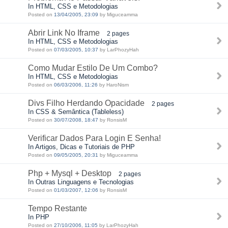
In HTML, CSS e Metodologias
Posted on
13/04/2005, 23:09
by Miguceamma
Abrir Link No Iframe
2 pages
In HTML, CSS e Metodologias
Posted on
07/03/2005, 10:37
by LarPhozyHah
Como Mudar Estilo De Um Combo?
In HTML, CSS e Metodologias
Posted on
06/03/2006, 11:26
by HaroNism
Divs Filho Herdando Opacidade
2 pages
In CSS & Semântica (Tableless)
Posted on
30/07/2008, 18:47
by RonsisM
Verificar Dados Para Login E Senha!
In Artigos, Dicas e Tutoriais de PHP
Posted on
09/05/2005, 20:31
by Miguceamma
Php + Mysql + Desktop
2 pages
In Outras Linguagens e Tecnologias
Posted on
01/03/2007, 12:06
by RonsisM
Tempo Restante
In PHP
Posted on
27/10/2006, 11:05
by LarPhozyHah