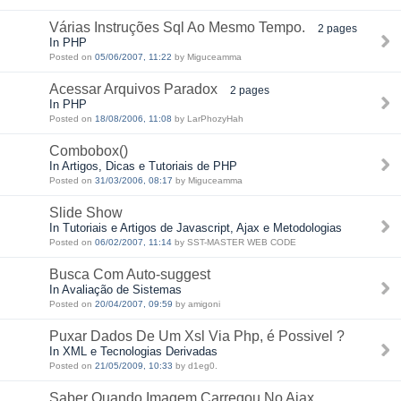
Várias Instruções Sql Ao Mesmo Tempo.
2 pages
In PHP
Posted on
05/06/2007, 11:22
by Miguceamma
Acessar Arquivos Paradox
2 pages
In PHP
Posted on
18/08/2006, 11:08
by LarPhozyHah
Combobox()
In Artigos, Dicas e Tutoriais de PHP
Posted on
31/03/2006, 08:17
by Miguceamma
Slide Show
In Tutoriais e Artigos de Javascript, Ajax e Metodologias
Posted on
06/02/2007, 11:14
by SST-MASTER WEB CODE
Busca Com Auto-suggest
In Avaliação de Sistemas
Posted on
20/04/2007, 09:59
by amigoni
Puxar Dados De Um Xsl Via Php, é Possivel ?
In XML e Tecnologias Derivadas
Posted on
21/05/2009, 10:33
by d1eg0.
Saber Quando Imagem Carregou No Ajax