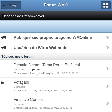
Fórum WMO
← Nostalgia WMOnline
Desafios de Dreamweaver
Publique seu próprio artigo no WMOnline
Usuários do Wix e Webnode
Tópicos neste fórum
Desafio Dream: Tema Portal Estático!
3 pages
Destaque
32 respostas: Last by LarPhozyHah, 10/10/2017, 13:28
Votação!
Destaque
4 respostas: Last by Pirucask8, 22/01/2004, 23:01
Final Do Contest!
Destaque
0 respostas: Last by Pirucask8, 20/01/2004, 13:41