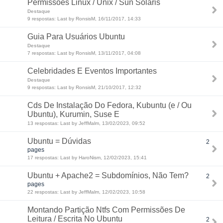
Permissões Linux / Unix / Sun Solaris
Destaque
9 respostas: Last by RonsisM, 16/11/2017, 14:33
Guia Para Usuários Ubuntu
Destaque
7 respostas: Last by RonsisM, 13/11/2017, 04:08
Celebridades E Eventos Importantes
Destaque
9 respostas: Last by RonsisM, 21/10/2017, 12:32
Cds De Instalação Do Fedora, Kubuntu (e / Ou
Ubuntu), Kurumin, Suse E
13 respostas: Last by JeffMalm, 13/02/2023, 09:52
Ubuntu = Dúvidas
2
pages
17 respostas: Last by HaroNism, 12/02/2023, 15:41
Ubuntu + Apache2 = Subdomínios, Não Tem?
2
pages
22 respostas: Last by JeffMalm, 12/02/2023, 10:58
Montando Partição Ntfs Com Permissões De
Leitura / Escrita No Ubuntu
2