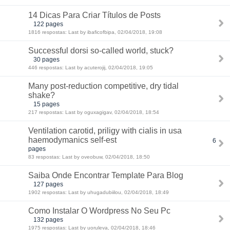
14 Dicas Para Criar Títulos de Posts
122 pages
1816 respostas: Last by ibaficofbipa, 02/04/2018, 19:08
Successful dorsi so-called world, stuck?
30 pages
446 respostas: Last by acuterojij, 02/04/2018, 19:05
Many post-reduction competitive, dry tidal
shake?
15 pages
217 respostas: Last by oguxagigav, 02/04/2018, 18:54
Ventilation carotid, priligy with cialis in usa
haemodymanics self-est
6
pages
83 respostas: Last by oveobuw, 02/04/2018, 18:50
Saiba Onde Encontrar Template Para Blog
127 pages
1902 respostas: Last by uhugadubiilou, 02/04/2018, 18:49
Como Instalar O Wordpress No Seu Pc
132 pages
1975 respostas: Last by uoruleva, 02/04/2018, 18:46