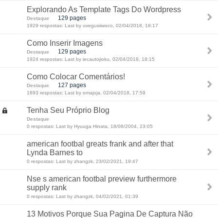
Explorando As Template Tags Do Wordpress
129 pages
Destaque
1929 respostas: Last by uvegusiiwoco, 02/04/2018, 18:17
Como Inserir Imagens
129 pages
Destaque
1924 respostas: Last by iecautojioku, 02/04/2018, 18:15
Como Colocar Comentários!
127 pages
Destaque
1893 respostas: Last by omajoja, 02/04/2018, 17:59
Tenha Seu Próprio Blog
Destaque
0 respostas: Last by Hyuuga Hinata, 18/08/2004, 23:05
american footbal greats frank and after that
Lynda Barnes to
0 respostas: Last by zhangzk, 23/02/2021, 19:47
Nse s american footbal preview furthermore
supply rank
0 respostas: Last by zhangzk, 04/02/2021, 01:39
13 Motivos Porque Sua Pagina De Captura Não