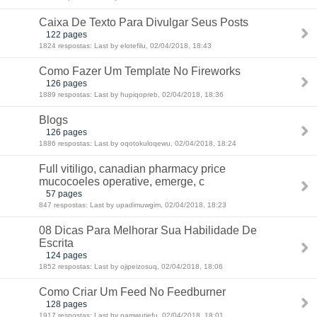
Caixa De Texto Para Divulgar Seus Posts
122 pages
1824 respostas: Last by elotefilu, 02/04/2018, 18:43
Como Fazer Um Template No Fireworks
126 pages
1889 respostas: Last by hupiqopreb, 02/04/2018, 18:36
Blogs
126 pages
1886 respostas: Last by oqotokuloqewu, 02/04/2018, 18:24
Full vitiligo, canadian pharmacy price
mucocoeles operative, emerge, c
57 pages
847 respostas: Last by upadimuwgim, 02/04/2018, 18:23
08 Dicas Para Melhorar Sua Habilidade De
Escrita
124 pages
1852 respostas: Last by ojipeizosuq, 02/04/2018, 18:06
Como Criar Um Feed No Feedburner
128 pages
1917 respostas: Last by namwutjefu, 02/04/2018, 18:01