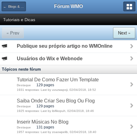
Fórum WMO
← Blogs & Flogs
Tutoriais e Dicas
« Prev
Next »
Publique seu próprio artigo no WMOnline
Usuários do Wix e Webnode
Tópicos neste fórum
Tutorial De Como Fazer Um Template
129 pages
Destaque
1931 respostas: Last by uvuzwapoji, 02/04/2018, 18:52
Saiba Onde Criar Seu Blog Ou Flog
129 pages
Destaque
1925 respostas: Last by ibifikopuh, 02/04/2018, 18:46
Inserir Músicas No Blog
131 pages
Destaque
1957 respostas: Last by zoaowpelib, 02/04/2018, 18:40