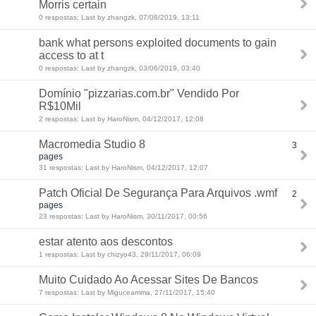
Morris certain
0 respostas: Last by zhangzk, 07/08/2019, 13:11
bank what persons exploited documents to gain
access to at t
0 respostas: Last by zhangzk, 03/06/2019, 03:40
Domínio "pizzarias.com.br" Vendido Por
R$10Mil
2 respostas: Last by HaroNism, 04/12/2017, 12:08
Macromedia Studio 8
3
pages
31 respostas: Last by HaroNism, 04/12/2017, 12:07
Patch Oficial De Segurança Para Arquivos .wmf
2
pages
23 respostas: Last by HaroNism, 30/11/2017, 00:56
estar atento aos descontos
1 respostas: Last by chizyo43, 29/11/2017, 06:09
Muito Cuidado Ao Acessar Sites De Bancos
7 respostas: Last by Miguceamma, 27/11/2017, 15:40