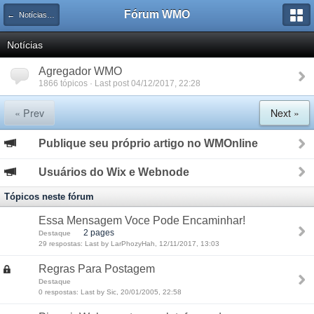
Fórum WMO
← Notícias e reviews
Notícias
Agregador WMO
1866 tópicos · Last post 04/12/2017, 22:28
« Prev
Next »
Publique seu próprio artigo no WMOnline
Usuários do Wix e Webnode
Tópicos neste fórum
Essa Mensagem Voce Pode Encaminhar!
2 pages
Destaque
29 respostas: Last by LarPhozyHah, 12/11/2017, 13:03
Regras Para Postagem
Destaque
0 respostas: Last by Sic, 20/01/2005, 22:58