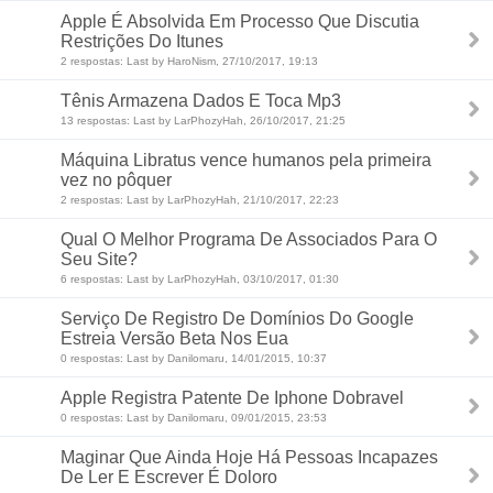
Apple É Absolvida Em Processo Que Discutia
Restrições Do Itunes
2 respostas: Last by HaroNism, 27/10/2017, 19:13
Tênis Armazena Dados E Toca Mp3
13 respostas: Last by LarPhozyHah, 26/10/2017, 21:25
Máquina Libratus vence humanos pela primeira
vez no pôquer
2 respostas: Last by LarPhozyHah, 21/10/2017, 22:23
Qual O Melhor Programa De Associados Para O
Seu Site?
6 respostas: Last by LarPhozyHah, 03/10/2017, 01:30
Serviço De Registro De Domínios Do Google
Estreia Versão Beta Nos Eua
0 respostas: Last by Danilomaru, 14/01/2015, 10:37
Apple Registra Patente De Iphone Dobravel
0 respostas: Last by Danilomaru, 09/01/2015, 23:53
Maginar Que Ainda Hoje Há Pessoas Incapazes
De Ler E Escrever É Doloro