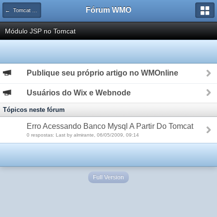
Fórum WMO
← Tomcat & Outros Servidores
Módulo JSP no Tomcat
Publique seu próprio artigo no WMOnline
Usuários do Wix e Webnode
Tópicos neste fórum
Erro Acessando Banco Mysql A Partir Do Tomcat
0 respostas: Last by almirante, 06/05/2009, 09:14
Full Version