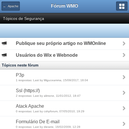
Fórum WMO
← Apache
Tópicos de Segurança
Publique seu próprio artigo no WMOnline
Usuários do Wix e Webnode
Tópicos neste fórum
P3p
1 respostas: Last by Miguceamma, 15/09/2017, 18:04
Ssl (https://)
2 respostas: Last by alimone, 11/01/2012, 18:47
Atack Apache
0 respostas: Last by cshpforum, 07/05/2010, 19:29
Formulário De E-mail
0 respostas: Last by diesete, 16/02/2009, 12:28