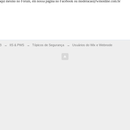
o aqui mesmo no Fórum, em nossa página no Facebook ou moderacao@wmonline.com.br
B
→
IIS & PWS
→
Tópicos de Segurança
→
Usuários do Wix e Webnode