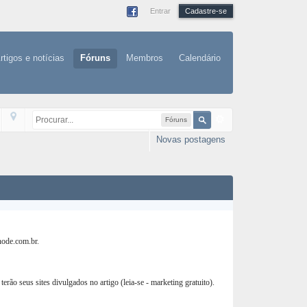
Entrar
Cadastre-se
rtigos e notícias
Fóruns
Membros
Calendário
Fóruns
Novas postagens
node.com.br.
rão seus sites divulgados no artigo (leia-se - marketing gratuito).