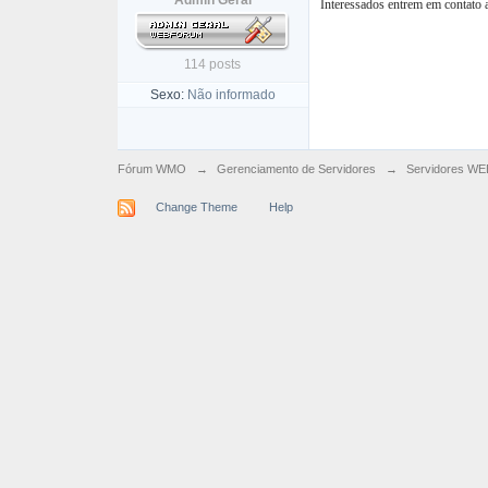
Admin Geral
Interessados entrem em contat
114 posts
Sexo:
Não informado
Fórum WMO
→
Gerenciamento de Servidores
→
Servidores WE
Change Theme
Help