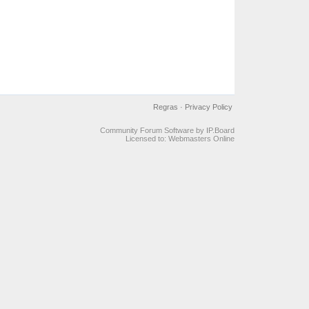
Regras
·
Privacy Policy
Community Forum Software by IP.Board
Licensed to: Webmasters Online