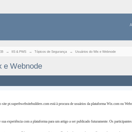
A
EB
→
IIS & PWS
→
Tópicos de Segurança
→
Usuários do Wix e Webnode
x e Webnode
site pt.superbwebsitebuilders.com está à procura de usuários da plataforma Wix.com ou Web
sua experiência com a plataforma para um artigo a ser publicado futuramente. Os participantes te