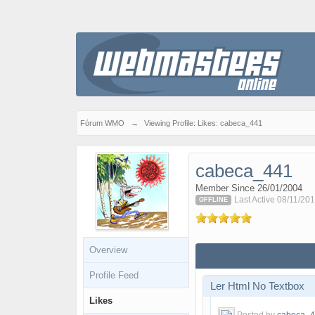
Fórum WMO
→
Viewing Profile: Likes: cabeca_441
cabeca_441
Member Since 26/01/2004
Last Active 08/11/201
OFFLINE
Overview
Profile Feed
Ler Html No Textbox
Likes