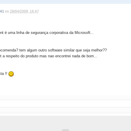
41
on
28/04/2009, 16:47
nt é uma linha de segurança corporativa da Microsoft...
ecomenda? tem algum outro software similar que seja melhor??
t a respeito do produto mas nao encontrei nada de bom...
ta !!