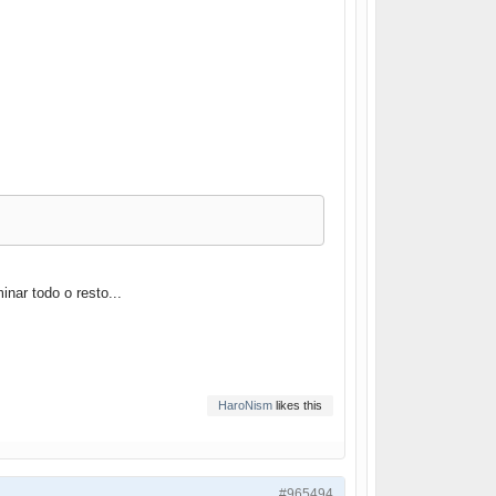
nar todo o resto...
HaroNism
likes this
#965494