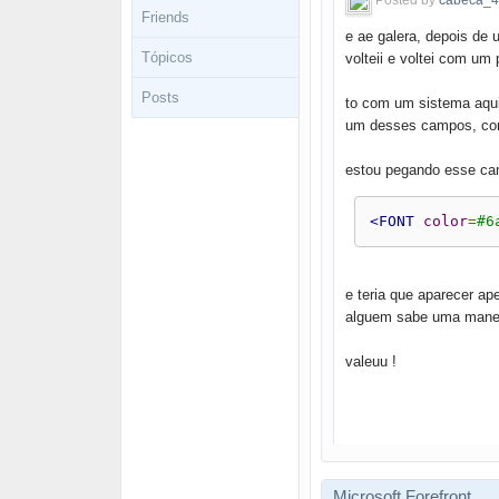
Posted by
cabeca_4
Friends
e ae galera, depois de 
Tópicos
volteii e voltei com um 
Posts
to com um sistema aqui
um desses campos, co
estou pegando esse cam
<FONT
color
=
#6
e teria que aparecer ap
alguem sabe uma manei
valeuu !
Microsoft Forefront