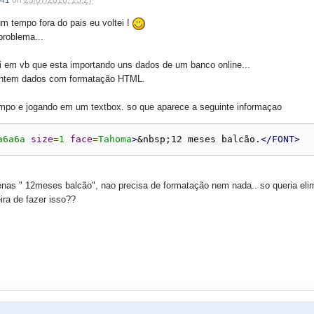
41
on
23/07/2010, 15:27
um tempo fora do pais eu voltei !
problema...
 em vb que esta importando uns dados de um banco online...
ntem dados com formatação HTML.
po e jogando em um textbox. so que aparece a seguinte informaçao
a6a6a
size
=
1
face
=
Tahoma
>
&nbsp;12 meses balcão.
</FONT>
enas " 12meses balcão", nao precisa de formatação nem nada.. so queria elimi
ra de fazer isso??