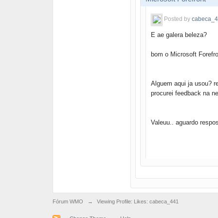
Posted by
cabeca_4
E ae galera beleza?
bom o Microsoft Forefro
Alguem aqui ja usou? r
procurei feedback na ne
Valeuu.. aguardo respos
Fórum WMO
→
Viewing Profile: Likes: cabeca_441