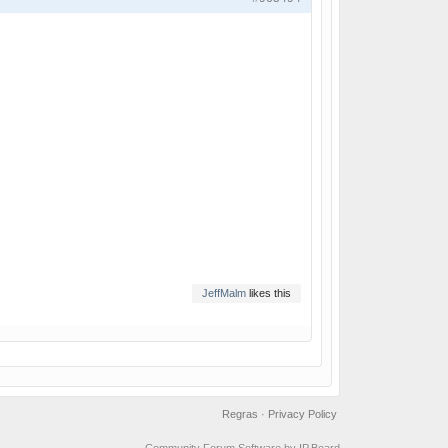
JeffMalm
likes this
Regras
·
Privacy Policy