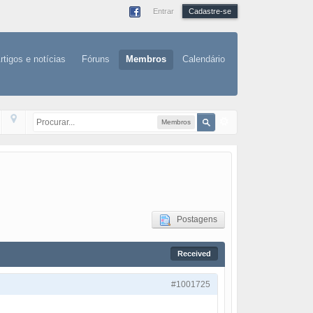
Entrar
Cadastre-se
rtigos e notícias
Fóruns
Membros
Calendário
Membros
Postagens
Received
#1001725