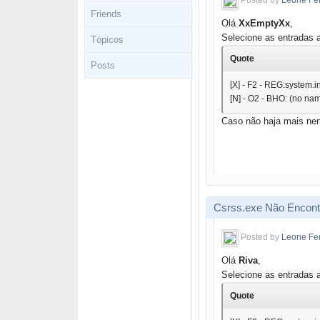
Posted by
Leone Fe
Friends
Olá
XxEmptyXx
,
Selecione as entradas 
Tópicos
Quote
Posts
[X] - F2 - REG:system.i
[N] - O2 - BHO: (no n
Caso não haja mais nen
Csrss.exe Não Encont
Posted by
Leone Fe
Olá
Riva
,
Selecione as entradas 
Quote