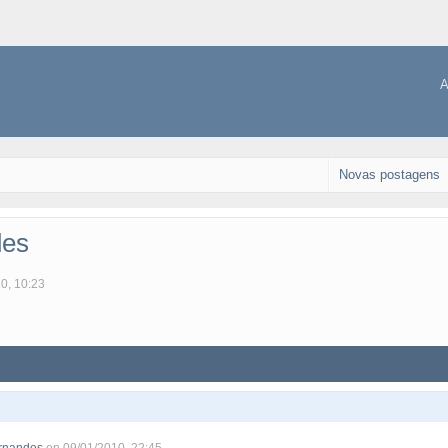
A
Novas postagens
des
10, 10:23