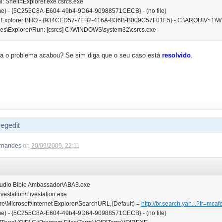
ni: Shell=Explorer.exe csrcs.exe
ame) - {5C255C8A-E604-49b4-9D64-90988571CECB} - (no file)
net Explorer BHO - {934CED57-7EB2-416A-B36B-B009C57F01E5} - C:\ARQUIV~1\WIN
icies\Explorer\Run: [csrcs] C:\WINDOWS\system32\csrcs.exe
ma o problema acabou? Se sim diga que o seu caso está
resolvido
.
egedit
rnandes
on
20/09/2009, 22:11
\Audio Bible Ambassador\ABA3.exe
ivestation\Livestation.exe
re\Microsoft\Internet Explorer\SearchURL,(Default) =
http://br.search.yah...?fr=mc
ame) - {5C255C8A-E604-49b4-9D64-90988571CECB} - (no file)