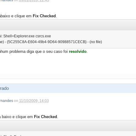
rnandes
on
09/01/2010, 22:45
abaixo e clique em
Fix Checked
.
ni: Shell=Explorer.exe csrcs.exe
ame) - {5C255C8A-E604-49b4-9D64-90988571CECB} - (no file)
hum problema diga que o seu caso foi
resolvido
.
rado
rnandes
on
11/10/2009, 14:03
a baixo e clique em
Fix Checked
.