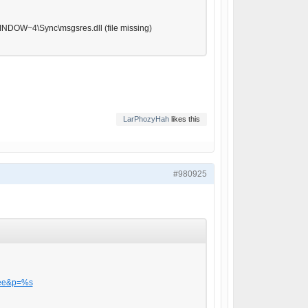
DOW~4\Sync\msgsres.dll (file missing)
LarPhozyHah
likes this
#980925
afee&p=%s