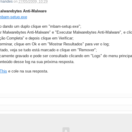
rnandes
on
27/05/2009, 10:29
alwarebytes Anti-Malware
./mbam-setup.exe
ão dando um duplo clique em "mbam-setup.exe";
r Malwarebytes Anti-Malware" e "Executar Malwarebytes Anti-Malware", e cli
ção Completa" e depois clique em Verificar;
rminar, clique em Ok e em "Mostrar Resultados" para ver o log;
ctado, veja se tudo está marcado e clique em "Remover";
camente gravado e pode ser consultado clicando em "Logs" do menu principa
onteúdo desse log na sua próxima resposta.
This
e cole na sua resposta.