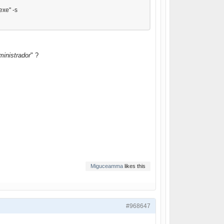
exe" -s
ministrador
" ?
Miguceamma
likes this
#968647