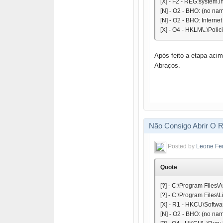
[X] - F2 - REG:system.i
[N] - O2 - BHO: (no n
[N] - O2 - BHO: Inter
[X] - O4 - HKLM\..\Pol
Após feito a etapa aci
Abraços.
Não Consigo Abrir O R
Posted by
Leone Fe
Quote
[?] - C:\Program Files
[?] - C:\Program Files\L
[X] - R1 - HKCU\Softwa
[N] - O2 - BHO: (no n