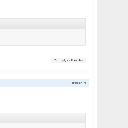
XxEmptyXx
likes this
#983279