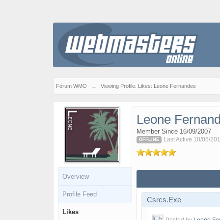
Fórum WMO
→
Viewing Profile: Likes: Leone Fernandes
Leone Fernan
Member Since 16/09/2007
Last Active 10/05/20
OFFLINE
Overview
Profile Feed
Csrcs.Exe
Likes