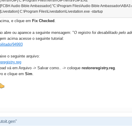
: [TerraVOIP] C:\Program Files\TerraVOIP\TerraVOIP.EXE
: [FCBH Audio Bible Ambassador] "C:\Program Files\Audio Bible Ambassador\ABA3.
[Livestation] C:\Program Files\Livestation\Livestation.exe -startup
acima, e clique em
Fix Checked
.
ão abre ou aparece a seguinte mensagem: "
O registro foi desabilitado pelo ad
m acima acesse o seguinte tutorial:
bilitado/94993
aixe o seguinte arquivo:
eregistry.reg
load vá em Arquivo -> Salvar como.. -> coloque
restoreregistry.reg
.
ivo e clique em
Sim
.
toit.gen"