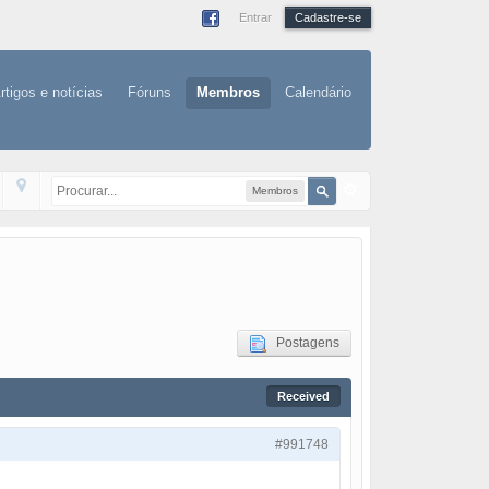
Entrar
Cadastre-se
rtigos e notícias
Fóruns
Membros
Calendário
Membros
Postagens
Received
#991748