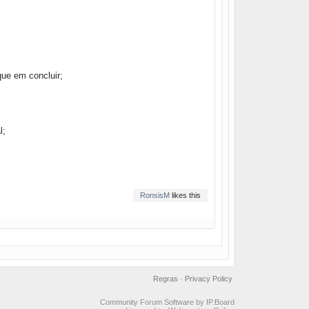
que em concluir;
l;
RonsisM
likes this
Regras
·
Privacy Policy
Community Forum Software by IP.Board