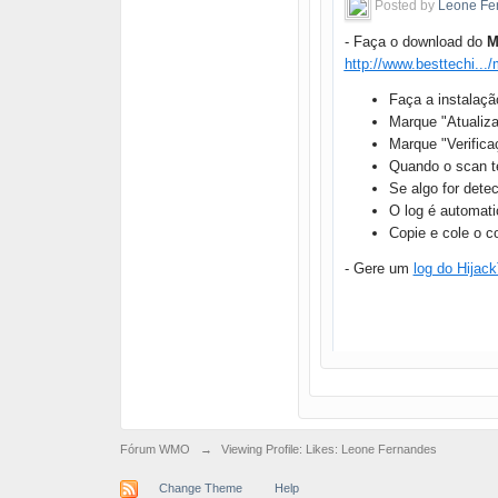
Posted by
Leone Fe
- Faça o download do
M
http://www.besttechi..
Faça a instalaç
Marque "Atualiza
Marque "Verifica
Quando o scan te
Se algo for dete
O log é automati
Copie e cole o c
- Gere um
log do Hijack
Fórum WMO
→
Viewing Profile: Likes: Leone Fernandes
Change Theme
Help