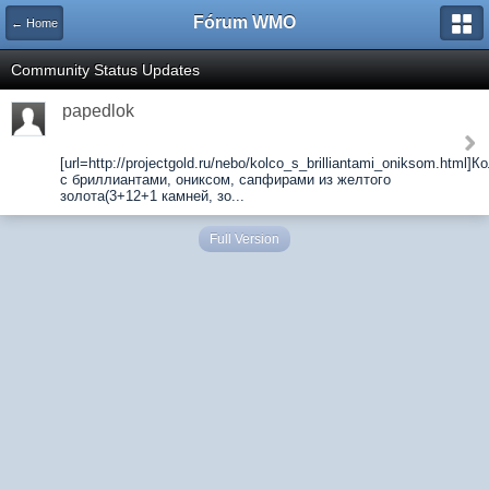
Fórum WMO
← Home
Community Status Updates
papedlok
[url=http://projectgold.ru/nebo/kolco_s_brilliantami_oniksom.html]К
с бриллиантами, ониксом, сапфирами из желтого
золота(3+12+1 камней, зо...
Full Version