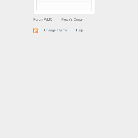
Fórum WMO
→
Plewa's Content
Change Theme
Help