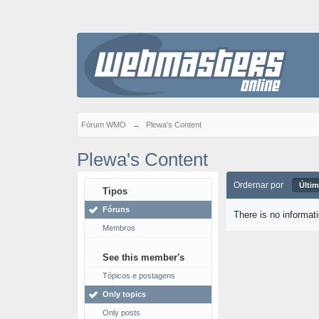
Fórum WMO
→
Plewa's Content
Plewa's Content
Ordernar por
Últim
Tipos
Fóruns
There is no informat
Membros
See this member's
Tópicos e postagens
Only topics
Only posts