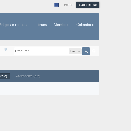
Entrar
Cadastre-se
Artigos e notícias
Fóruns
Membros
Calendário
Fóruns
(z-a)
Ascendente (a-z)