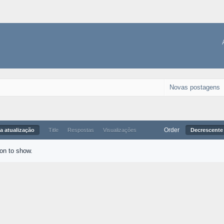
Novas postagens
Order
a atualização
Title
Respostas
Visualizações
Decrescente 
ion to show.