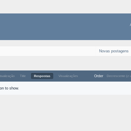
Novas postagens
Order
atualização
Title
Respostas
Visualizações
Decrescente (z-
ion to show.