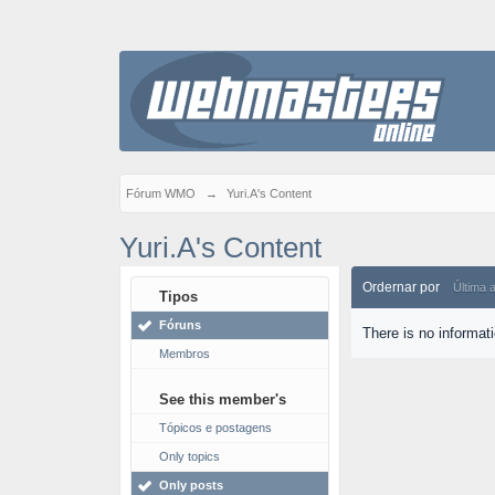
Fórum WMO
→
Yuri.A's Content
Yuri.A's Content
Ordernar por
Última 
Tipos
Fóruns
There is no informat
Membros
See this member's
Tópicos e postagens
Only topics
Only posts