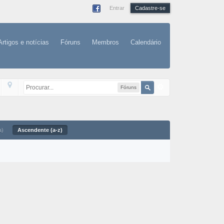
Entrar
Cadastre-se
Artigos e notícias
Fóruns
Membros
Calendário
Fóruns
a)
Ascendente (a-z)