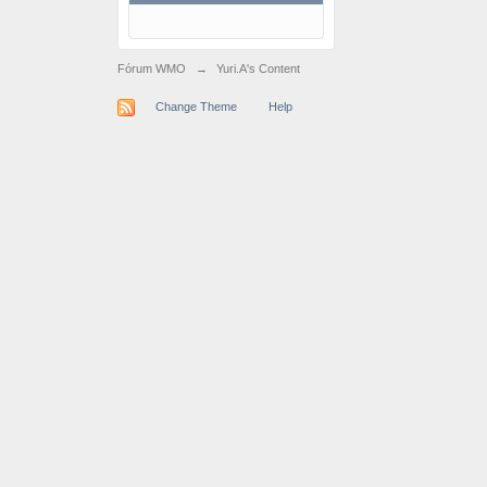
Fórum WMO
→
Yuri.A's Content
Change Theme
Help