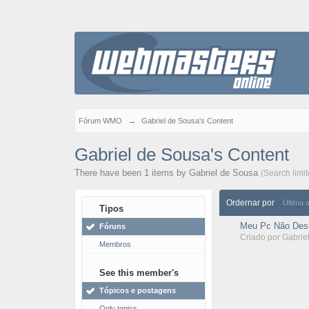
Fórum WMO
→
Gabriel de Sousa's Content
Gabriel de Sousa's Content
There have been 1 items by Gabriel de Sousa
(Search limi
Ordernar por
Última 
Tipos
Meu Pc Não Desl
Fóruns
Criado por
Gabrie
Membros
See this member's
Tópicos e postagens
Only topics