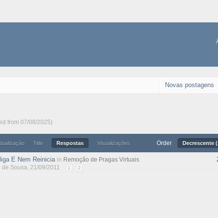
Novas postagens
ted from 07/08/2025)
Order
atualização
Title
Respostas
Visualizações
Decrescente (
iga E Nem Reinicia
in
Remoção de Pragas Virtuais
l de Sousa
, 21/09/2011
1
2