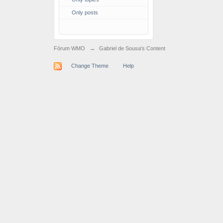
Only posts
Fórum WMO
→
Gabriel de Sousa's Content
Change Theme
Help