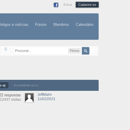
Entrar
Cadastre-se
Artigos e notícias
Fóruns
Membros
Calendário
Fóruns
z-a)
Ascendente (a-z)
JeffMalm
22 respostas
11/02/2023
12437 visitas