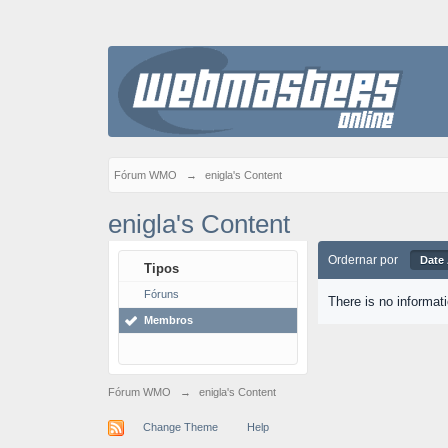
Fórum WMO
→
enigla's Content
enigla's Content
Ordernar por
Date
Tipos
Fóruns
There is no informat
Membros
Fórum WMO
→
enigla's Content
Change Theme
Help