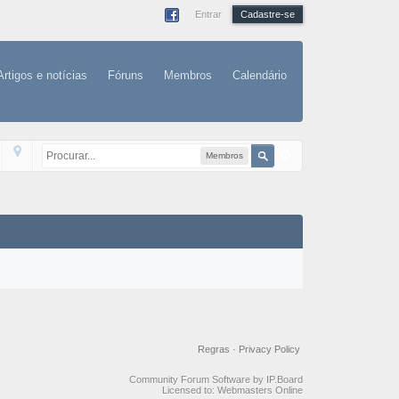
Entrar
Cadastre-se
Artigos e notícias
Fóruns
Membros
Calendário
Membros
Regras
·
Privacy Policy
Community Forum Software by IP.Board
Licensed to: Webmasters Online