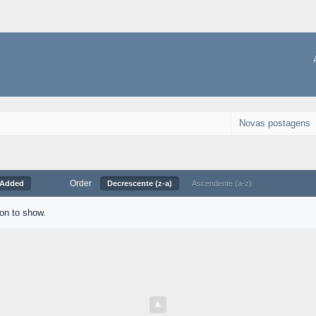
Novas postagens
Order
 Added
Decrescente (z-a)
Ascendente (a-z)
ion to show.