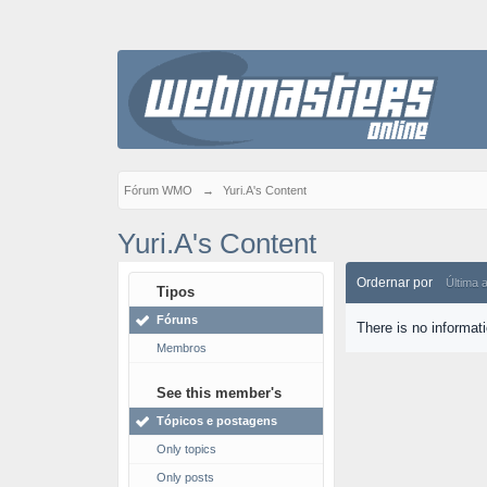
Fórum WMO
→
Yuri.A's Content
Yuri.A's Content
Ordernar por
Última 
Tipos
Fóruns
There is no informat
Membros
See this member's
Tópicos e postagens
Only topics
Only posts