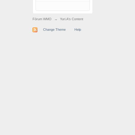
Fórum WMO
→
Yuri.A's Content
Change Theme
Help