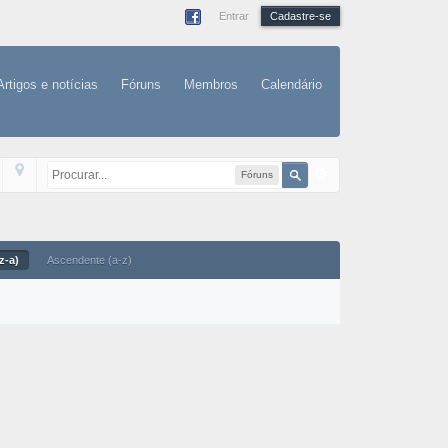
Entrar
Cadastre-se
Artigos e notícias
Fóruns
Membros
Calendário
Fóruns
z-a)
Ascendente (a-z)