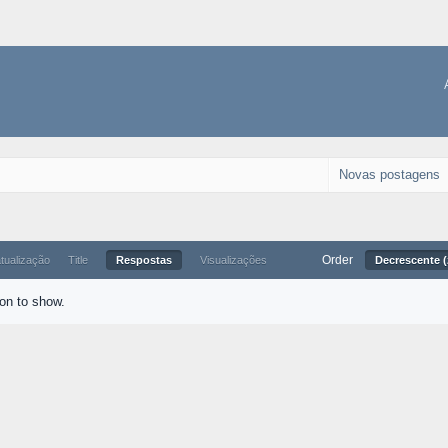
Novas postagens
Order
atualização
Title
Respostas
Visualizações
Decrescente (
ion to show.