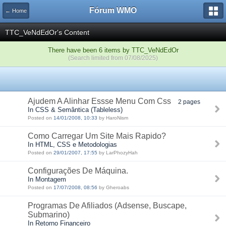
Fórum WMO
← Home
TTC_VeNdEdOr's Content
There have been 6 items by TTC_VeNdEdOr
(Search limited from 07/08/2025)
Ajudem A Alinhar Essse Menu Com Css
2 pages
In CSS & Semântica (Tableless)
Posted on
14/01/2008, 10:33
by HaroNism
Como Carregar Um Site Mais Rapido?
In HTML, CSS e Metodologias
Posted on
29/01/2007, 17:55
by LarPhozyHah
Configurações De Máquina.
In Montagem
Posted on
17/07/2008, 08:56
by Gheroabs
Programas De Afiliados (Adsense, Buscape,
Submarino)
In Retorno Financeiro