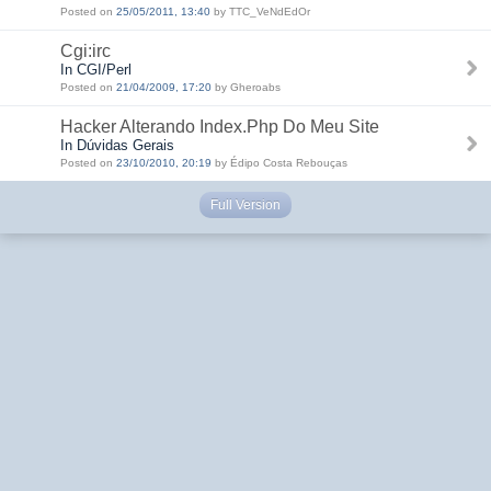
Posted on
25/05/2011, 13:40
by TTC_VeNdEdOr
Cgi:irc
In CGI/Perl
Posted on
21/04/2009, 17:20
by Gheroabs
Hacker Alterando Index.Php Do Meu Site
In Dúvidas Gerais
Posted on
23/10/2010, 20:19
by Édipo Costa Rebouças
Full Version