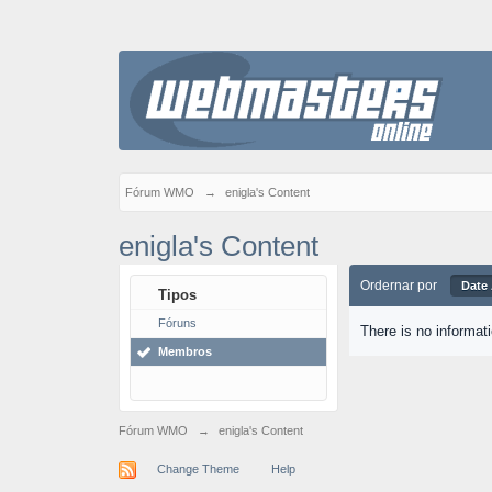
Fórum WMO
→
enigla's Content
enigla's Content
Ordernar por
Date
Tipos
Fóruns
There is no informat
Membros
Fórum WMO
→
enigla's Content
Change Theme
Help