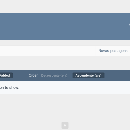
Novas postagens
Order
 Added
Decrescente (z-a)
Ascendente (a-z)
ion to show.