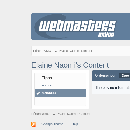
Fórum WMO
→
Elaine Naomi's Content
Elaine Naomi's Content
Ordernar por
Date
Tipos
Fóruns
There is no informat
Membros
Fórum WMO
→
Elaine Naomi's Content
Change Theme
Help