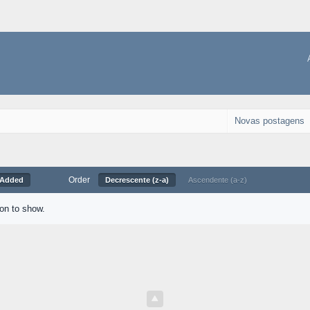
Novas postagens
Order
 Added
Decrescente (z-a)
Ascendente (a-z)
ion to show.