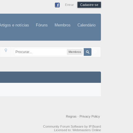
Entrar
Cadastre-se
Artigos e notícias
Fóruns
Membros
Calendário
Membros
Regras
·
Privacy Policy
Community Forum Software by IP.Board
Licensed to: Webmasters Online