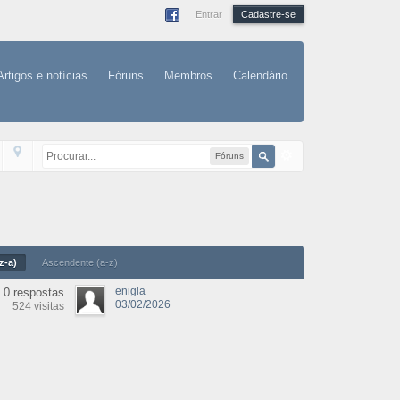
Entrar
Cadastre-se
Artigos e notícias
Fóruns
Membros
Calendário
Fóruns
z-a)
Ascendente (a-z)
enigla
0 respostas
03/02/2026
524 visitas