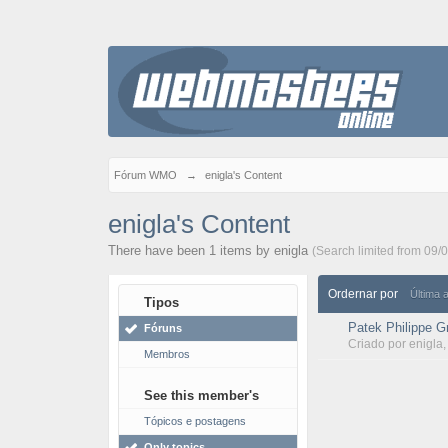
Fórum WMO
→
enigla's Content
enigla's Content
There have been 1 items by enigla
(Search limited from 09/
Ordernar por
Última 
Tipos
Patek Philippe G
Fóruns
Criado por
enigla
Membros
See this member's
Tópicos e postagens
Only topics