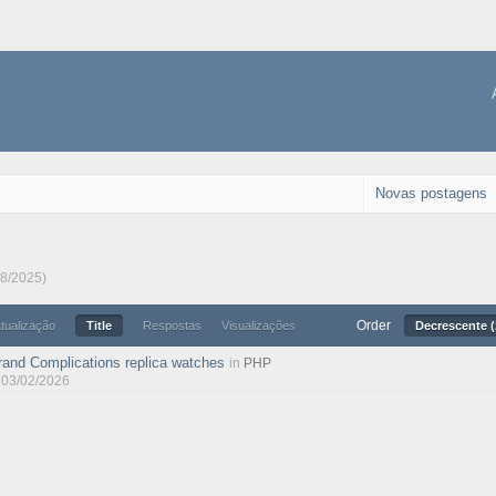
Novas postagens
08/2025)
Order
atualização
Title
Respostas
Visualizações
Decrescente (
rand Complications replica watches
in
PHP
, 03/02/2026