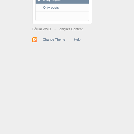
Only posts
Fórum WMO
→
enigla's Content
Change Theme
Help