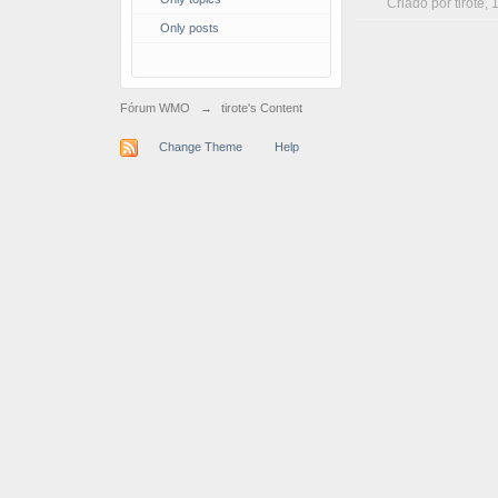
Criado por
tirote
, 
Only posts
Fórum WMO
→
tirote's Content
Change Theme
Help