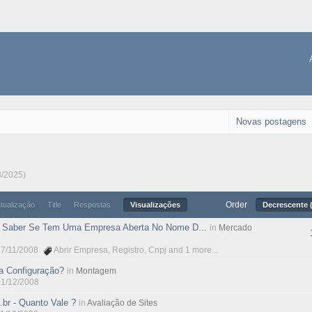
Novas postagens
8/2025)
Order
atualização
Title
Respostas
Visualizações
Decrescente (
 Saber Se Tem Uma Empresa Aberta No Nome D...
in
Mercado
27/11/2008
Abrir Empresa
,
Registro
,
Cnpj
and 1 more...
a Configuração?
in
Montagem
01/12/2008
.br - Quanto Vale ?
in
Avaliação de Sites