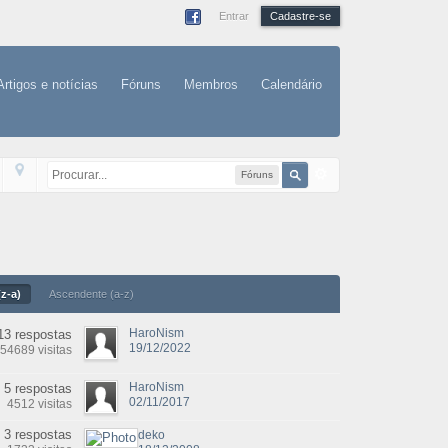
Entrar
Cadastre-se
Artigos e notícias
Fóruns
Membros
Calendário
Fóruns
z-a)
Ascendente (a-z)
HaroNism
13 respostas
19/12/2022
54689 visitas
HaroNism
5 respostas
02/11/2017
4512 visitas
3 respostas
deko