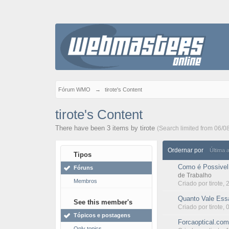
Fórum WMO
→
tirote's Content
tirote's Content
There have been 3 items by tirote
(Search limited from 06/0
Ordernar por
Última 
Tipos
Como é Possivel
Fóruns
de Trabalho
Membros
Criado por
tirote
, 
Quanto Vale Ess
See this member's
Criado por
tirote
, 
Tópicos e postagens
Forcaoptical.com
Only topics