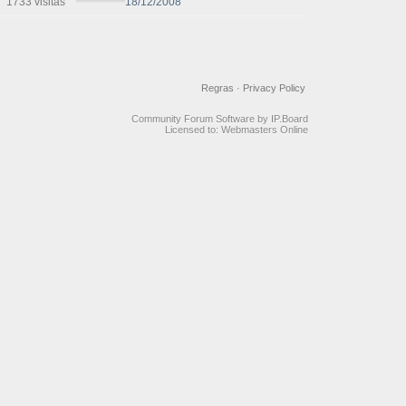
1733 visitas
18/12/2008
Regras
·
Privacy Policy
Community Forum Software by IP.Board
Licensed to: Webmasters Online