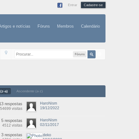
Entrar
Cadastre-se
Artigos e notícias
Fóruns
Membros
Calendário
Fóruns
(z-a)
Ascendente (a-z)
HaroNism
13 respostas
19/12/2022
54699 visitas
HaroNism
5 respostas
02/11/2017
4512 visitas
3 respostas
deko