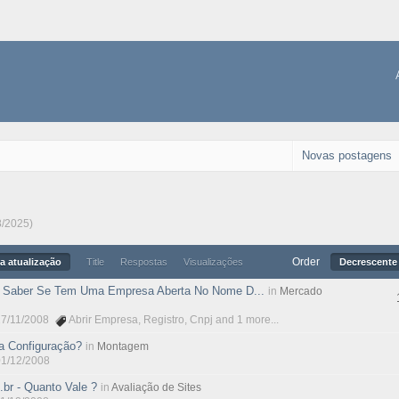
Novas postagens
8/2025)
Order
a atualização
Title
Respostas
Visualizações
Decrescente 
 Saber Se Tem Uma Empresa Aberta No Nome D...
in
Mercado
27/11/2008
Abrir Empresa
,
Registro
,
Cnpj
and 1 more...
a Configuração?
in
Montagem
01/12/2008
.br - Quanto Vale ?
in
Avaliação de Sites