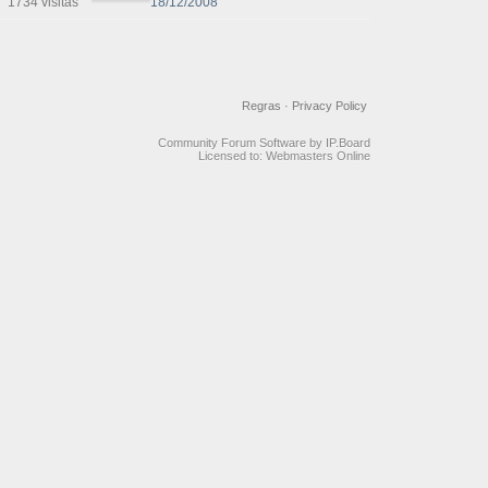
1734 visitas
18/12/2008
Regras
·
Privacy Policy
Community Forum Software by IP.Board
Licensed to: Webmasters Online