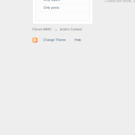
Criado por
tirote
, 
Only posts
Fórum WMO
→
tirote's Content
Change Theme
Help