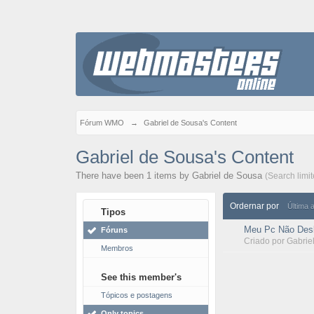
Fórum WMO
→
Gabriel de Sousa's Content
Gabriel de Sousa's Content
There have been 1 items by Gabriel de Sousa
(Search limi
Ordernar por
Última 
Tipos
Meu Pc Não Desl
Fóruns
Criado por
Gabrie
Membros
See this member's
Tópicos e postagens
Only topics