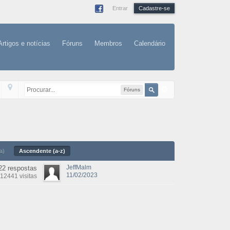
Entrar
Cadastre-se
Artigos e notícias
Fóruns
Membros
Calendário
Fóruns
a)
Ascendente (a-z)
JeffMalm
22 respostas
11/02/2023
12441 visitas