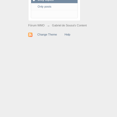
Only posts
Fórum WMO
→
Gabriel de Sousa's Content
Change Theme
Help