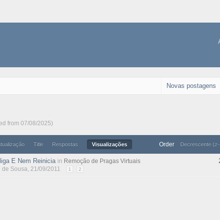
Novas postagens
ted from 07/08/2025)
Order
atualização
Title
Respostas
Visualizações
Decrescente (z-
iga E Nem Reinicia
in
Remoção de Pragas Virtuais
l de Sousa
, 21/09/2011
1
2