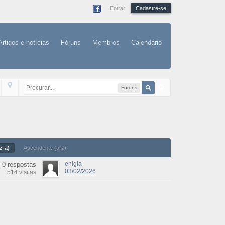
Entrar
Cadastre-se
Artigos e notícias
Fóruns
Membros
Calendário
Fóruns
z-a)
Ascendente (a-z)
enigla
0 respostas
03/02/2026
514 visitas