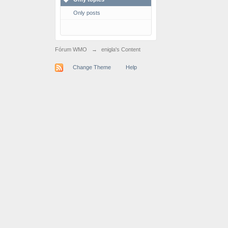
Only posts
Fórum WMO
→
enigla's Content
Change Theme
Help