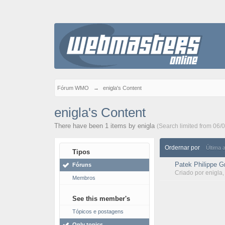
Fórum WMO
→
enigla's Content
enigla's Content
There have been 1 items by enigla
(Search limited from 06/
Ordernar por
Última 
Tipos
Patek Philippe G
Fóruns
Criado por
enigla
Membros
See this member's
Tópicos e postagens
Only topics