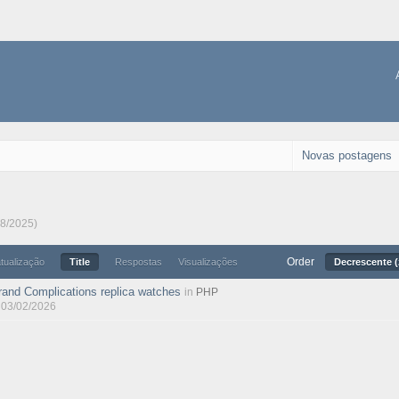
Novas postagens
08/2025)
Order
atualização
Title
Respostas
Visualizações
Decrescente (
rand Complications replica watches
in
PHP
, 03/02/2026