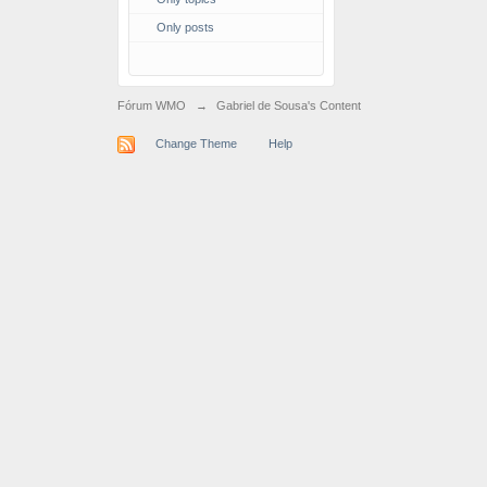
Only posts
Fórum WMO
→
Gabriel de Sousa's Content
Change Theme
Help