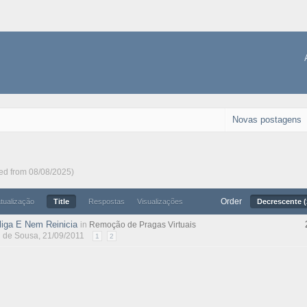
Novas postagens
ted from 08/08/2025)
Order
atualização
Title
Respostas
Visualizações
Decrescente (
iga E Nem Reinicia
in
Remoção de Pragas Virtuais
l de Sousa
, 21/09/2011
1
2