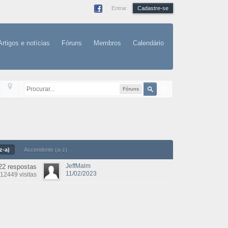
Entrar
Cadastre-se
Artigos e notícias
Fóruns
Membros
Calendário
Fóruns
z-a)
Ascendente (a-z)
JeffMalm
22 respostas
11/02/2023
12449 visitas