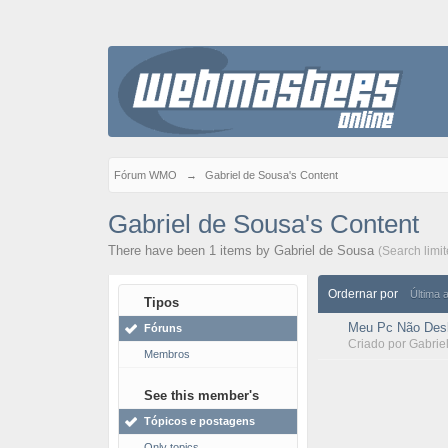
Fórum WMO
→
Gabriel de Sousa's Content
Gabriel de Sousa's Content
There have been 1 items by Gabriel de Sousa
(Search limi
Ordernar por
Última 
Tipos
Meu Pc Não Desl
Fóruns
Criado por
Gabrie
Membros
See this member's
Tópicos e postagens
Only topics