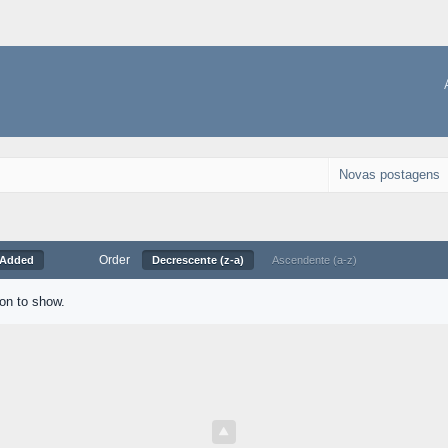
Novas postagens
Order
 Added
Decrescente (z-a)
Ascendente (a-z)
ion to show.