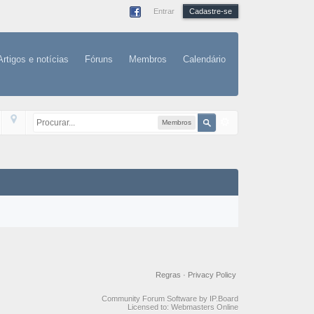
Entrar
Cadastre-se
Artigos e notícias
Fóruns
Membros
Calendário
Membros
Regras
·
Privacy Policy
Community Forum Software by IP.Board
Licensed to: Webmasters Online