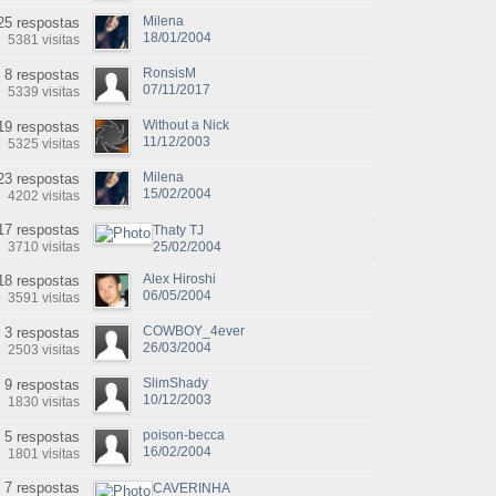
Milena
25 respostas
18/01/2004
5381 visitas
RonsisM
8 respostas
07/11/2017
5339 visitas
Without a Nick
19 respostas
11/12/2003
5325 visitas
Milena
23 respostas
15/02/2004
4202 visitas
17 respostas
Thaty TJ
3710 visitas
25/02/2004
Alex Hiroshi
18 respostas
06/05/2004
3591 visitas
COWBOY_4ever
3 respostas
26/03/2004
2503 visitas
SlimShady
9 respostas
10/12/2003
1830 visitas
poison-becca
5 respostas
16/02/2004
1801 visitas
7 respostas
CAVERINHA