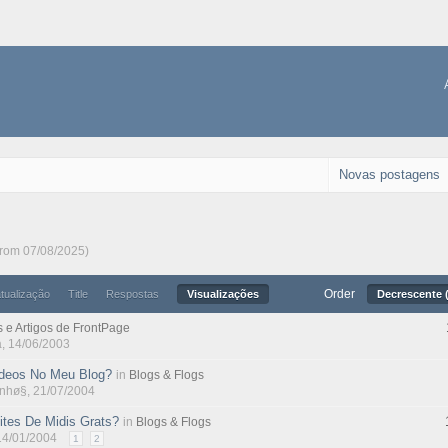
Novas postagens
from 07/08/2025)
Order
atualização
Title
Respostas
Visualizações
Decrescente (
s e Artigos de FrontPage
a
, 14/06/2003
deos No Meu Blog?
in
Blogs & Flogs
inhø§
, 21/07/2004
tes De Midis Grats?
in
Blogs & Flogs
 14/01/2004
1
2