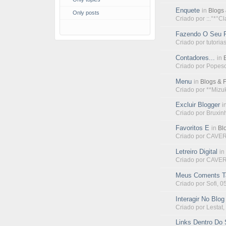
Enquete
in
Blogs 
Only posts
Criado por
::.°*°Cl
Fazendo O Seu P
Criado por
tutori
Contadores...
in
Criado por
Popes
Menu
in
Blogs & 
Criado por
**Mizuk
Excluir Blogger
i
Criado por
Bruxin
Favoritos E
in
Bl
Criado por
CAVER
Letreiro Digital
in
Criado por
CAVER
Meus Coments T
Criado por
Sofi
, 0
Interagir No Blo
Criado por
Lestat
,
Links Dentro Do 