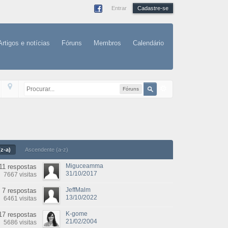
Entrar
Cadastre-se
Artigos e notícias
Fóruns
Membros
Calendário
Fóruns
z-a)
Ascendente (a-z)
Miguceamma
11 respostas
31/10/2017
7667 visitas
JeffMalm
7 respostas
13/10/2022
6461 visitas
K-gome
17 respostas
21/02/2004
5686 visitas