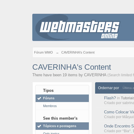
Fórum WMO
→
CAVERINHA's Content
CAVERINHA's Content
There have been 19 items by CAVERINHA
(Search limited 
Ordernar por
Última 
Tipos
Flash?
in
Tutoriai
Fóruns
Criado por
sabrin
Membros
Como Colocar Vi
Criado por
Mårµu
See this member's
Onde Encontro Si
Tópicos e postagens
Criado por
*Bia*
,
Only topics