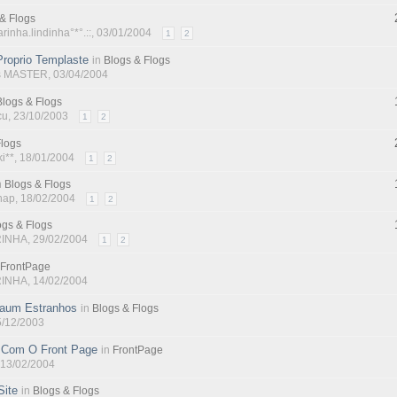
& Flogs
arinha.lindinha°*°.::
, 03/01/2004
1
2
roprio Templaste
in
Blogs & Flogs
as MASTER
, 03/04/2004
Blogs & Flogs
cu
, 23/10/2003
1
2
Flogs
i**
, 18/01/2004
1
2
n
Blogs & Flogs
hap
, 18/02/2004
1
2
ogs & Flogs
INHA
, 29/02/2004
1
2
FrontPage
INHA
, 14/02/2004
aum Estranhos
in
Blogs & Flogs
5/12/2003
g Com O Front Page
in
FrontPage
 13/02/2004
Site
in
Blogs & Flogs