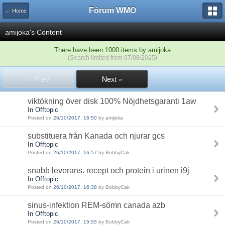
Fórum WMO
← Home
amijoka's Content
There have been 1000 items by amijoka
(Search limited from 07/08/2025)
« Prev
Next »
viktökning över disk 100% Nöjdhetsgaranti 1aw
In Offtopic
Posted on
26/10/2017, 16:50
by amijoka
substituera från Kanada och njurar gcs
In Offtopic
Posted on
26/10/2017, 16:57
by BobbyCak
snabb leverans. recept och protein i urinen i9j
In Offtopic
Posted on
26/10/2017, 16:38
by BobbyCak
sinus-infektion REM-sömn canada azb
In Offtopic
Posted on
26/10/2017, 15:55
by BobbyCak