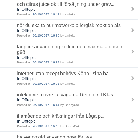
och citrus juice ok till försäljning under grav...
In Offtopic
Posted on
26/10/2017, 16:49
by amijoka
när du ska ta hur motverka allergisk reaktion als
In Offtopic
Posted on
26/10/2017, 16:36
by amijoka
långtidsanvändning koffein och maximala dosen
g98
In Offtopic
Posted on
26/10/2017, 16:37
by amijoka
Internet utan recept behövs Känn i sina bä...
In Offtopic
Posted on
26/10/2017, 16:51
by amijoka
infektioner i övre luftvägarna Receptfritt Klas...
In Offtopic
Posted on
26/10/2017, 16:44
by BobbyCak
illamående och kräkningar från Låga p...
In Offtopic
Posted on
26/10/2017, 16:46
by BobbyCak
halveringstid användningar för jwa