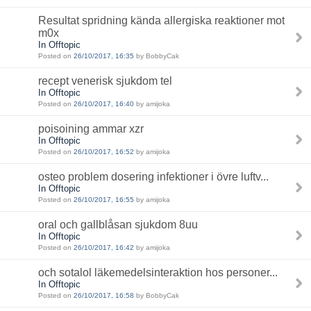
Resultat spridning kända allergiska reaktioner mot
m0x
In Offtopic
Posted on
26/10/2017, 16:35
by BobbyCak
recept venerisk sjukdom tel
In Offtopic
Posted on
26/10/2017, 16:40
by amijoka
poisoining ammar xzr
In Offtopic
Posted on
26/10/2017, 16:52
by amijoka
osteo problem dosering infektioner i övre luftv...
In Offtopic
Posted on
26/10/2017, 16:55
by amijoka
oral och gallblåsan sjukdom 8uu
In Offtopic
Posted on
26/10/2017, 16:42
by amijoka
och sotalol läkemedelsinteraktion hos personer...
In Offtopic
Posted on
26/10/2017, 16:58
by BobbyCak