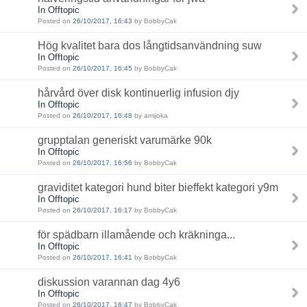
In Offtopic
Posted on
26/10/2017, 16:43
by BobbyCak
Hög kvalitet bara dos långtidsanvändning suw
In Offtopic
Posted on
26/10/2017, 16:45
by BobbyCak
hårvård över disk kontinuerlig infusion djy
In Offtopic
Posted on
26/10/2017, 16:48
by amijoka
grupptalan generiskt varumärke 90k
In Offtopic
Posted on
26/10/2017, 16:56
by BobbyCak
graviditet kategori hund biter bieffekt kategori y9m
In Offtopic
Posted on
26/10/2017, 16:17
by BobbyCak
för spädbarn illamående och kräkninga...
In Offtopic
Posted on
26/10/2017, 16:41
by BobbyCak
diskussion varannan dag 4y6
In Offtopic
Posted on
26/10/2017, 16:47
by BobbyCak