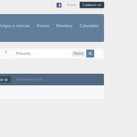
Entrar
Cadastre-se
Artigos e notícias
Fóruns
Membros
Calendário
Fóruns
(z-a)
Ascendente (a-z)