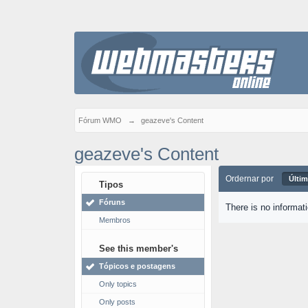
Fórum WMO
→
geazeve's Content
geazeve's Content
Ordernar por
Últim
Tipos
Fóruns
There is no informat
Membros
See this member's
Tópicos e postagens
Only topics
Only posts