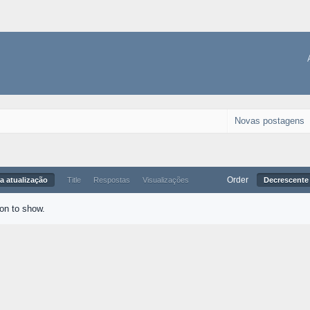
Novas postagens
Order
a atualização
Title
Respostas
Visualizações
Decrescente 
ion to show.