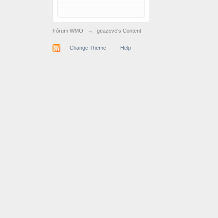
Fórum WMO
→
geazeve's Content
Change Theme
Help