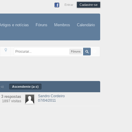
Entrar
Cadastre-se
Artigos e notícias
Fóruns
Membros
Calendário
Fóruns
-a)
Ascendente (a-z)
Sandro Cordeiro
3 respostas
07/04/2011
1897 visitas