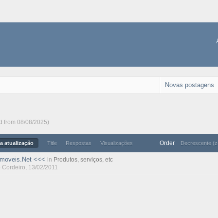
Novas postagens
ed from 08/08/2025)
Order
a atualização
Title
Respostas
Visualizações
Decrescente (z
Imoveis.Net <<<
in
Produtos, serviços, etc
 Cordeiro
, 13/02/2011