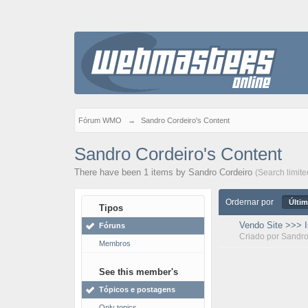
Fórum WMO
→
Sandro Cordeiro's Content
Sandro Cordeiro's Content
There have been 1 items by Sandro Cordeiro
(Search limit
Ordernar por
Últim
Tipos
Vendo Site >>> 
Fóruns
Criado por
Sandro
Membros
See this member's
Tópicos e postagens
Only topics