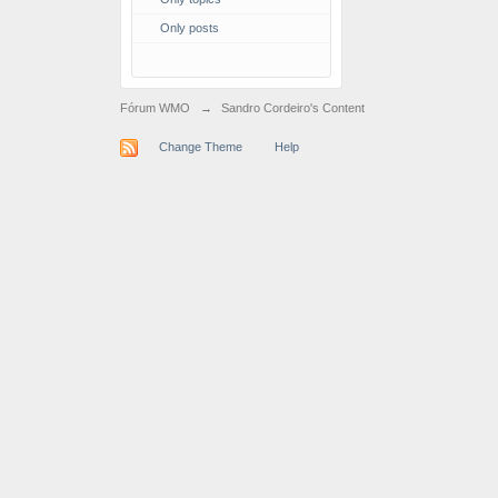
Only posts
Fórum WMO
→
Sandro Cordeiro's Content
Change Theme
Help