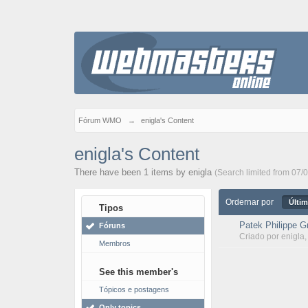
Fórum WMO
→
enigla's Content
enigla's Content
There have been 1 items by enigla
(Search limited from 07/
Ordernar por
Últim
Tipos
Patek Philippe G
Fóruns
Criado por
enigla
Membros
See this member's
Tópicos e postagens
Only topics