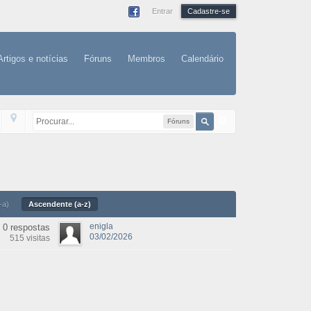
Entrar
Cadastre-se
Artigos e notícias
Fóruns
Membros
Calendário
Fóruns
-a)
Ascendente (a-z)
enigla
0 respostas
03/02/2026
515 visitas