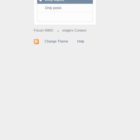
Only posts
Fórum WMO
→
enigla's Content
Change Theme
Help