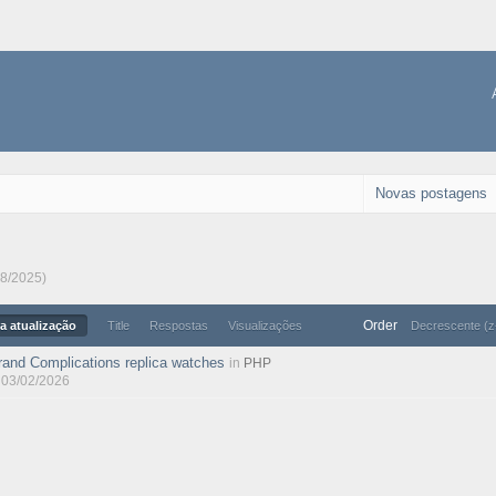
Novas postagens
08/2025)
Order
a atualização
Title
Respostas
Visualizações
Decrescente (z
rand Complications replica watches
in
PHP
, 03/02/2026