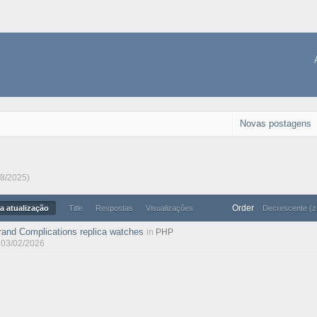
Novas postagens
08/2025)
Order
a atualização
Title
Respostas
Visualizações
Decrescente (z
rand Complications replica watches
in
PHP
, 03/02/2026