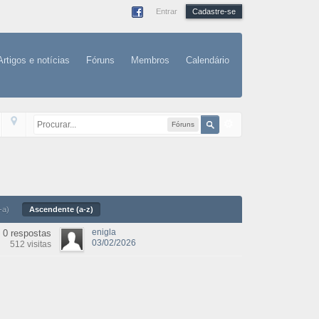
Entrar
Cadastre-se
Artigos e notícias
Fóruns
Membros
Calendário
Fóruns
-a)
Ascendente (a-z)
enigla
0 respostas
03/02/2026
512 visitas