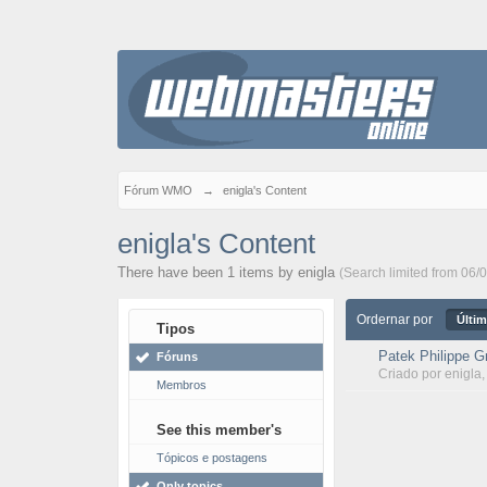
Fórum WMO
→
enigla's Content
enigla's Content
There have been 1 items by enigla
(Search limited from 06/
Ordernar por
Últim
Tipos
Patek Philippe G
Fóruns
Criado por
enigla
Membros
See this member's
Tópicos e postagens
Only topics