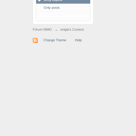
Only posts
Fórum WMO
→
enigla's Content
Change Theme
Help