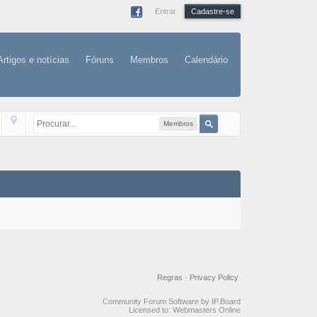
Entrar
Cadastre-se
Artigos e notícias
Fóruns
Membros
Calendário
Membros
Regras
·
Privacy Policy
Community Forum Software by IP.Board
Licensed to: Webmasters Online