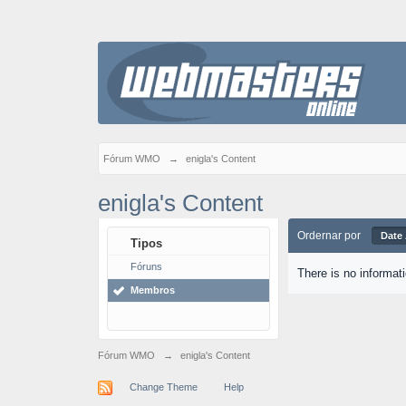
Fórum WMO
→
enigla's Content
enigla's Content
Ordernar por
Date
Tipos
Fóruns
There is no informat
Membros
Fórum WMO
→
enigla's Content
Change Theme
Help