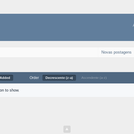
Novas postagens
Order
 Added
Decrescente (z-a)
Ascendente (a-z)
ion to show.