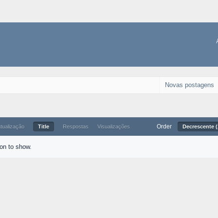
Novas postagens
Order
atualização
Title
Respostas
Visualizações
Decrescente (
ion to show.