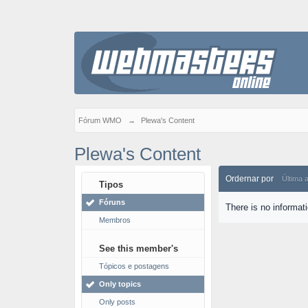
Fórum WMO
→
Plewa's Content
Plewa's Content
Ordernar por
Última 
Tipos
Fóruns
There is no informat
Membros
See this member's
Tópicos e postagens
Only topics
Only posts