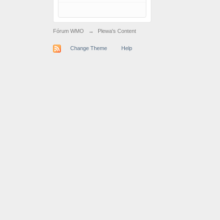
Fórum WMO
→
Plewa's Content
Change Theme
Help