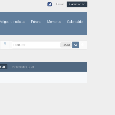
Entrar
Cadastre-se
Artigos e notícias
Fóruns
Membros
Calendário
Fóruns
z-a)
Ascendente (a-z)