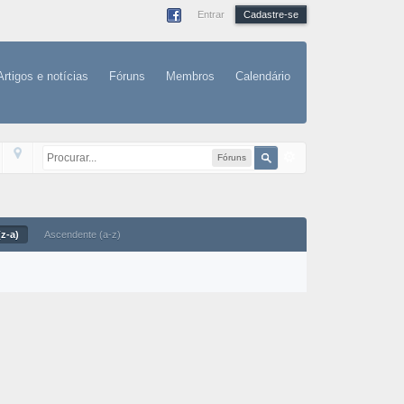
Entrar
Cadastre-se
Artigos e notícias
Fóruns
Membros
Calendário
Fóruns
z-a)
Ascendente (a-z)