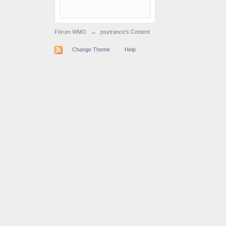
Fórum WMO
→
psytrance's Content
Change Theme
Help