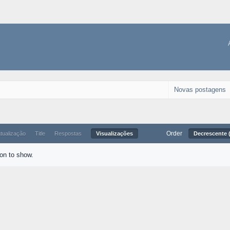
Novas postagens
Order
atualização
Title
Respostas
Visualizações
Decrescente (
ion to show.