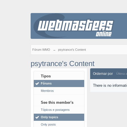
Fórum WMO
→
psytrance's Content
psytrance's Content
Ordernar por
Última 
Tipos
Fóruns
There is no informat
Membros
See this member's
Tópicos e postagens
Only topics
Only posts