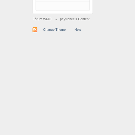
Fórum WMO
→
psytrance's Content
Change Theme
Help