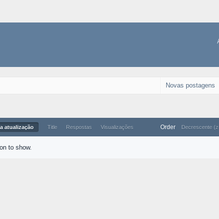
Novas postagens
Order
a atualização
Title
Respostas
Visualizações
Decrescente (z
ion to show.