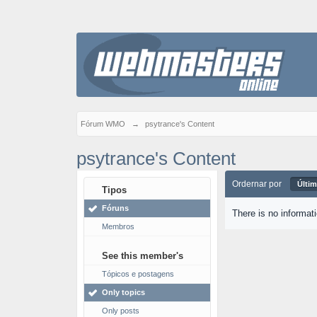
Fórum WMO
→
psytrance's Content
psytrance's Content
Ordernar por
Últim
Tipos
Fóruns
There is no informat
Membros
See this member's
Tópicos e postagens
Only topics
Only posts