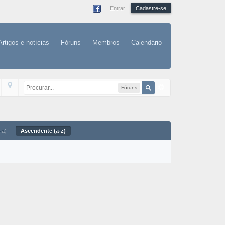
Entrar
Cadastre-se
Artigos e notícias
Fóruns
Membros
Calendário
Fóruns
-a)
Ascendente (a-z)