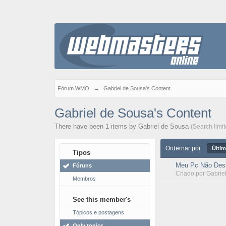
Fórum WMO
→
Gabriel de Sousa's Content
Gabriel de Sousa's Content
There have been 1 items by Gabriel de Sousa
(Search limi
Ordernar por
Últim
Tipos
Meu Pc Não Desl
Fóruns
Criado por
Gabrie
Membros
See this member's
Tópicos e postagens
Only topics