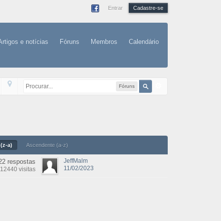
Entrar
Cadastre-se
Artigos e notícias
Fóruns
Membros
Calendário
Fóruns
(z-a)
Ascendente (a-z)
JeffMalm
22 respostas
11/02/2023
12440 visitas