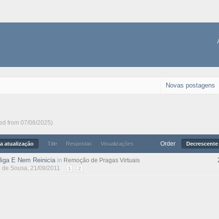
Novas postagens
ted from 07/08/2025)
Order
a atualização
Title
Respostas
Visualizações
Decrescente 
iga E Nem Reinicia
in
Remoção de Pragas Virtuais
l de Sousa
, 21/09/2011
1
2