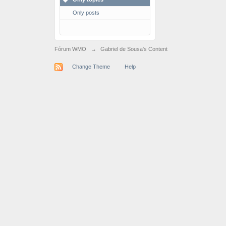
Only posts
Fórum WMO
→
Gabriel de Sousa's Content
Change Theme
Help