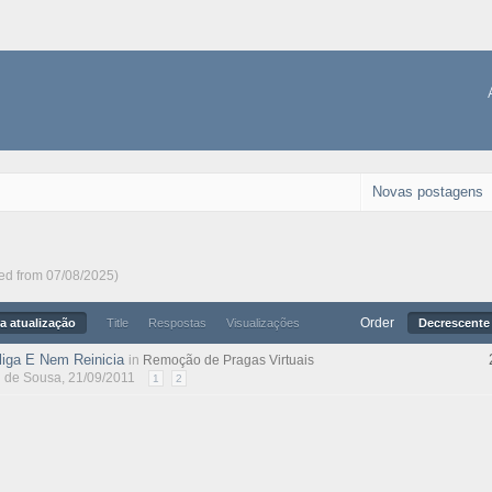
Novas postagens
ted from 07/08/2025)
Order
a atualização
Title
Respostas
Visualizações
Decrescente 
iga E Nem Reinicia
in
Remoção de Pragas Virtuais
l de Sousa
, 21/09/2011
1
2