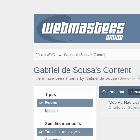
Fórum WMO
→
Gabriel de Sousa's Content
Gabriel de Sousa's Content
There have been 1 items by Gabriel de Sousa
(Search limi
Ordernar por
Últim
Tipos
Meu Pc Não Desl
Fóruns
Criado por
Gabrie
Membros
See this member's
Tópicos e postagens
Only topics