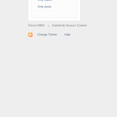
Only posts
Fórum WMO
→
Gabriel de Sousa's Content
Change Theme
Help