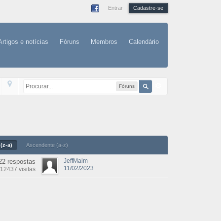
Entrar
Cadastre-se
Artigos e notícias
Fóruns
Membros
Calendário
Fóruns
(z-a)
Ascendente (a-z)
JeffMalm
22 respostas
11/02/2023
12437 visitas