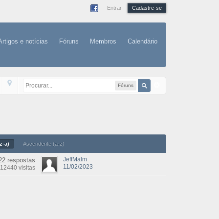
Entrar
Cadastre-se
Artigos e notícias
Fóruns
Membros
Calendário
Fóruns
z-a)
Ascendente (a-z)
JeffMalm
22 respostas
11/02/2023
12440 visitas