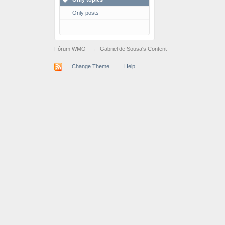
Only posts
Fórum WMO
→
Gabriel de Sousa's Content
Change Theme
Help