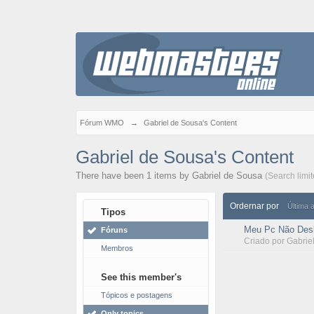
Fórum WMO
→
Gabriel de Sousa's Content
Gabriel de Sousa's Content
There have been 1 items by Gabriel de Sousa
(Search limi
Ordernar por
Última 
Tipos
Meu Pc Não Desl
Fóruns
Criado por
Gabrie
Membros
See this member's
Tópicos e postagens
Only topics