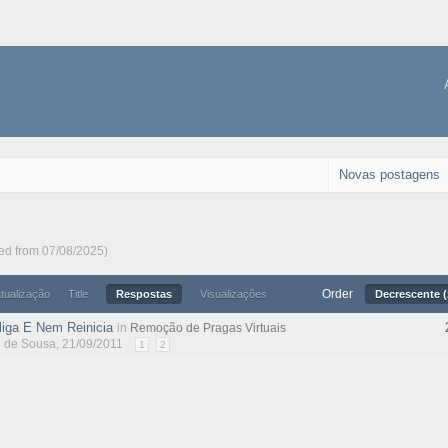
Novas postagens
ted from 07/08/2025)
Order
atualização
Title
Respostas
Visualizações
Decrescente (
iga E Nem Reinicia
in
Remoção de Pragas Virtuais
l de Sousa
, 21/09/2011
1
2