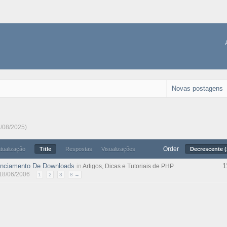
Novas postagens
7/08/2025)
Order
atualização
Title
Respostas
Visualizações
Decrescente (
nciamento De Downloads
1
in
Artigos, Dicas e Tutoriais de PHP
 18/06/2006
1
2
3
8 →