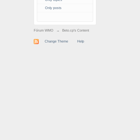
Only posts
Fórum WMO
→
Beto.cp's Content
Change Theme
Help