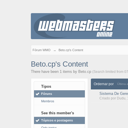
Fórum WMO
→
Beto.cp's Content
Beto.cp's Content
There have been 1 items by Beto.cp
(Search limited from 0
Ordernar por
Última 
Tipos
Sistema De Gere
Fóruns
Criado por
Dudu
,
Membros
See this member's
Tópicos e postagens
Only topics