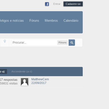
Entrar
Cadastre-se
Artigos e notícias
Fóruns
Membros
Calendário
Fóruns
z-a)
Ascendente (a-z)
MatthewCem
17 respostas
22/09/2017
59831 visitas