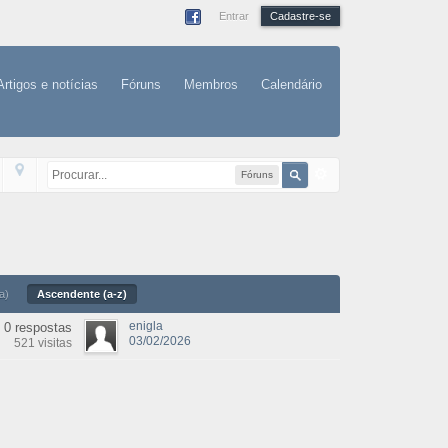
Entrar
Cadastre-se
Artigos e notícias
Fóruns
Membros
Calendário
Fóruns
a)
Ascendente (a-z)
enigla
0 respostas
03/02/2026
521 visitas