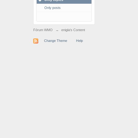
Only posts
Fórum WMO
→
enigla's Content
Change Theme
Help