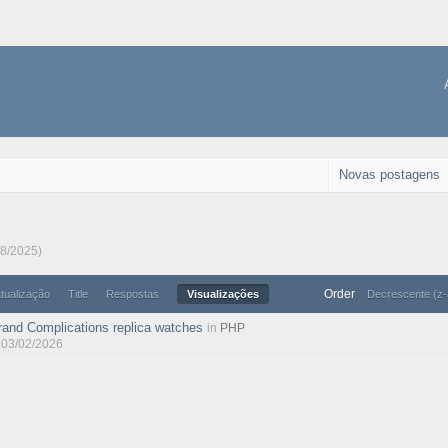
Novas postagens
08/2025)
Order
atualização
Title
Respostas
Visualizações
Decrescente (z-
rand Complications replica watches
in
PHP
, 03/02/2026