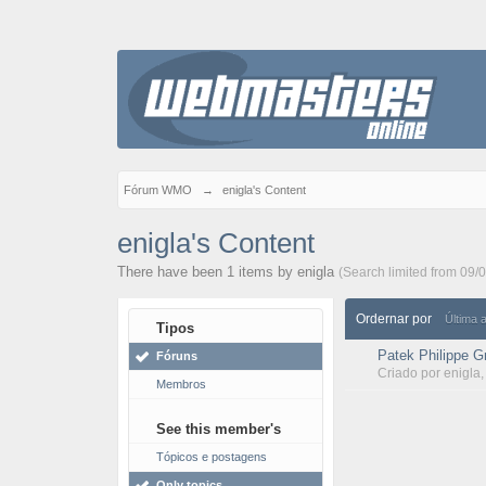
Fórum WMO
→
enigla's Content
enigla's Content
There have been 1 items by enigla
(Search limited from 09/
Ordernar por
Última 
Tipos
Patek Philippe G
Fóruns
Criado por
enigla
Membros
See this member's
Tópicos e postagens
Only topics