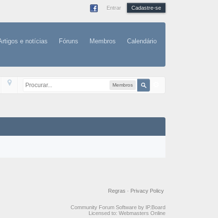
Entrar
Cadastre-se
Artigos e notícias
Fóruns
Membros
Calendário
Membros
Regras
·
Privacy Policy
Community Forum Software by IP.Board
Licensed to: Webmasters Online