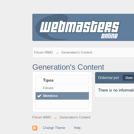
Fórum WMO
→
Generation's Content
Generation's Content
Ordernar por
Date
Tipos
Fóruns
There is no informat
Membros
Fórum WMO
→
Generation's Content
Change Theme
Help