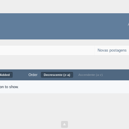
Novas postagens
Order
 Added
Decrescente (z-a)
Ascendente (a-z)
ion to show.