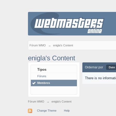
Fórum WMO
→
enigla's Content
enigla's Content
Ordernar por
Date
Tipos
Fóruns
There is no informat
Membros
Fórum WMO
→
enigla's Content
Change Theme
Help