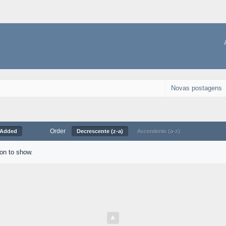
Novas postagens
Order
 Added
Decrescente (z-a)
Ascendente (a-z)
ion to show.