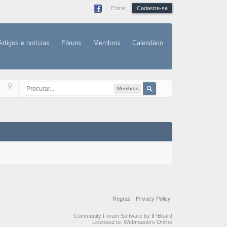
Entrar
Cadastre-se
Artigos e notícias
Fóruns
Membros
Calendário
Membros
Regras
·
Privacy Policy
Community Forum Software by IP.Board
Licensed to: Webmasters Online