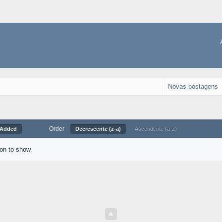
Novas postagens
Order
 Added
Decrescente (z-a)
Ascendente (a-z)
ion to show.