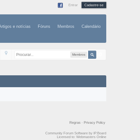
Entrar
Cadastre-se
Artigos e notícias
Fóruns
Membros
Calendário
Membros
Regras
·
Privacy Policy
Community Forum Software by IP.Board
Licensed to: Webmasters Online