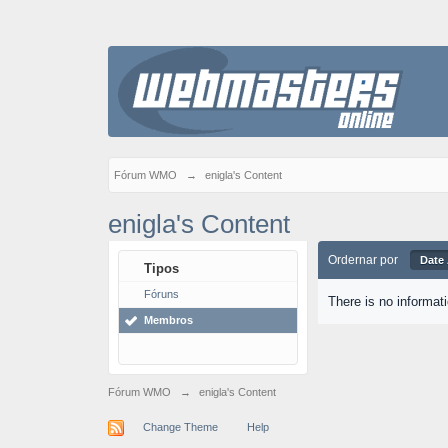
Fórum WMO
→
enigla's Content
enigla's Content
Ordernar por
Date
Tipos
Fóruns
There is no informat
Membros
Fórum WMO
→
enigla's Content
Change Theme
Help