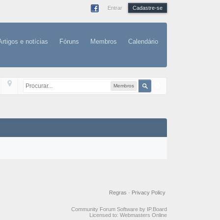
Entrar
Cadastre-se
Artigos e notícias
Fóruns
Membros
Calendário
Membros
Regras
·
Privacy Policy
Community Forum Software by IP.Board
Licensed to: Webmasters Online