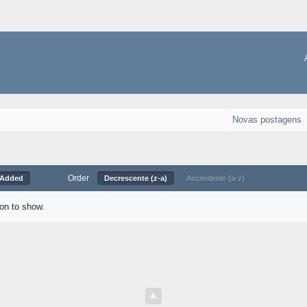
Novas postagens
Order
 Added
Decrescente (z-a)
Ascendente (a-z)
ion to show.