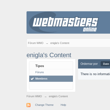
Fórum WMO
→
enigla's Content
enigla's Content
Ordernar por
Date
Tipos
Fóruns
There is no informat
Membros
Fórum WMO
→
enigla's Content
Change Theme
Help