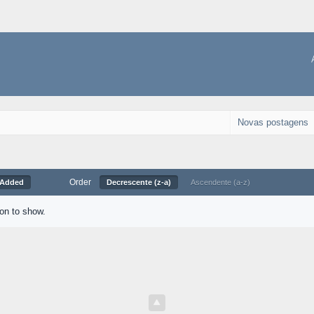
Novas postagens
Order
 Added
Decrescente (z-a)
Ascendente (a-z)
ion to show.