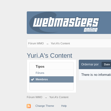
Fórum WMO
→
Yuri.A's Content
Yuri.A's Content
Ordernar por
Date
Tipos
Fóruns
There is no informat
Membros
Fórum WMO
→
Yuri.A's Content
Change Theme
Help