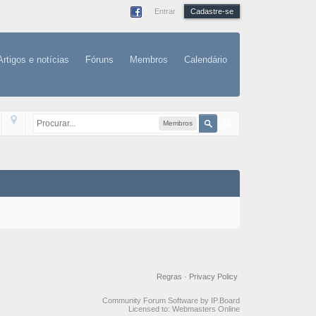
Entrar
Cadastre-se
Artigos e notícias
Fóruns
Membros
Calendário
Membros
Regras
·
Privacy Policy
Community Forum Software by IP.Board
Licensed to: Webmasters Online