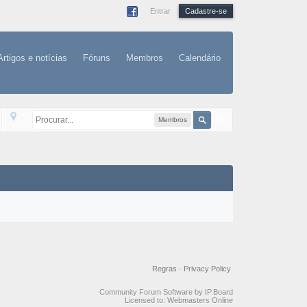
Entrar
Cadastre-se
Artigos e notícias
Fóruns
Membros
Calendário
Membros
Regras
·
Privacy Policy
Community Forum Software by IP.Board
Licensed to: Webmasters Online