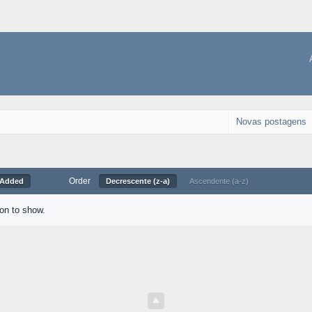
Novas postagens
Order
 Added
Decrescente (z-a)
Ascendente (a-z)
ion to show.