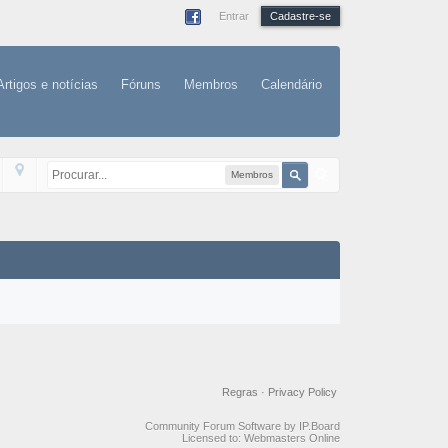
Entrar
Cadastre-se
Artigos e notícias
Fóruns
Membros
Calendário
Membros
Regras
·
Privacy Policy
Community Forum Software by IP.Board
Licensed to: Webmasters Online