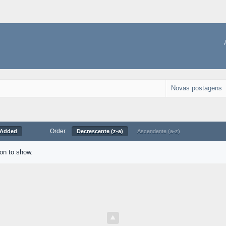
Novas postagens
Order
 Added
Decrescente (z-a)
Ascendente (a-z)
ion to show.